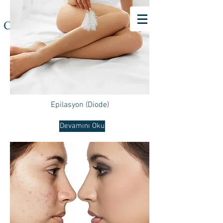
Epilasyon (Diode)
Devamını Oku